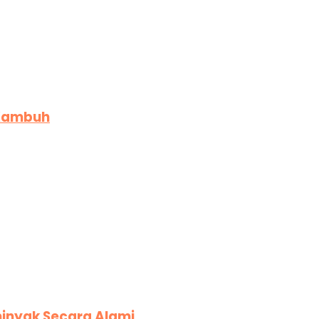
 Kambuh
inyak Secara Alami