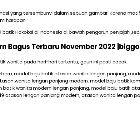
ormasi yang tersembunyi dalam sebuah gambar. Karena moti
am harapan.
batik Hokokai di Indonesia di bawah pengaruh penjajah Jepa
rn Bagus Terbaru November 2022 |biggo
 wanita pada hari-hari tertentu, gaun ini pasti cocok.
baru, model baju batik atasan wanita lengan panjang, mode
atasan wanita lengan panjang modern, model baju batik ko
 batik wanita modern lengan panjang, model baju batik at
2019 atasan lengan panjang modern, atasan wanita lengan p