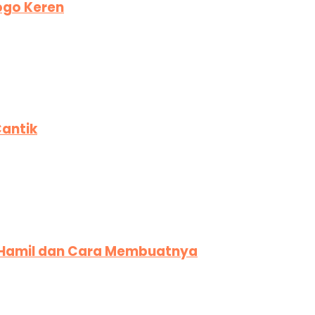
ogo Keren
antik
u Hamil dan Cara Membuatnya